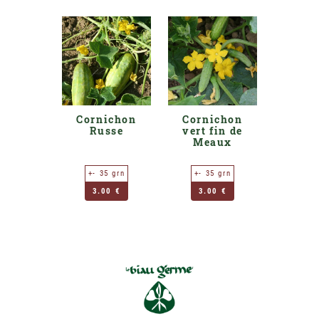
Cornichon
Cornichon
Russe
vert fin de
Meaux
+- 35 grn
+- 35 grn
3.00 €
3.00 €