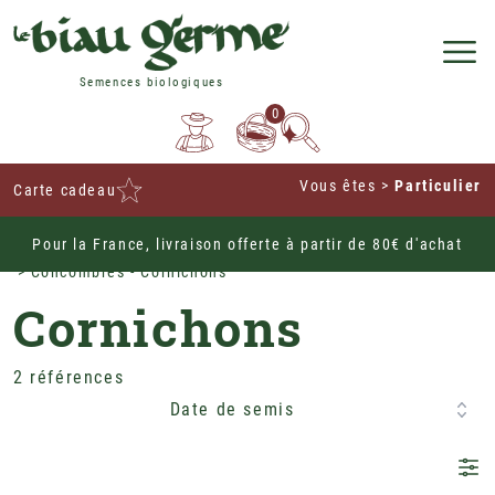
Semences biologiques
0
Vous êtes
>
Particulier
Carte cadeau
Pour la France, livraison offerte à partir de 80€ d'achat
Home
Potagères
Légumes Fruit
Concombres - Cornichons
Cornichons
2 références
Date de semis