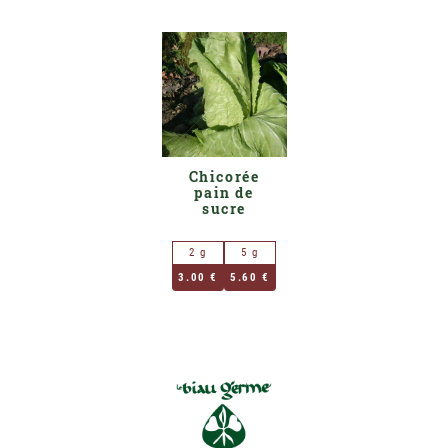
Chicorée
pain de
sucre
2 g
5 g
3.00 €
5.60 €