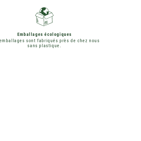
Emballages écologiques
emballages sont fabriqués près de chez nous
sans plastique.
PAR ECOCERT
CGV jardiniers
Infos Légales
CGV professionnels