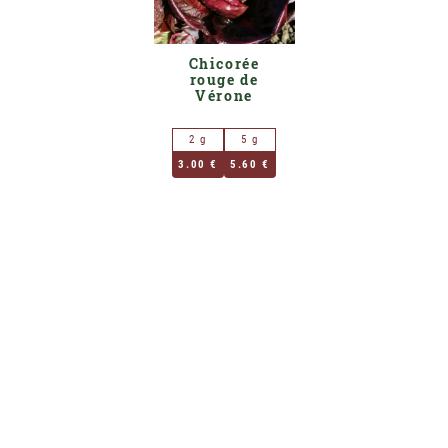
Chicorée
rouge de
Vérone
2 g
5 g
3.00 €
5.60 €