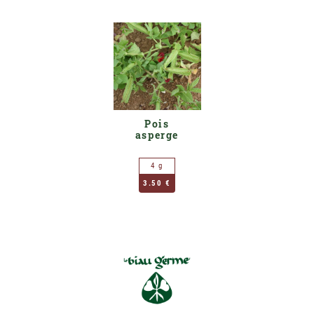
Pois
asperge
4 g
3.50 €