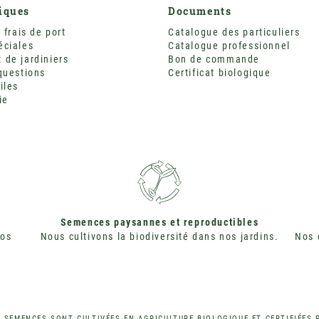
tiques
Documents
 frais de port
Catalogue des particuliers
éciales
Catalogue professionnel
de jardiniers
Bon de commande
questions
Certificat biologique
iles
ie
Semences paysannes et reproductibles
nos
Nous cultivons la biodiversité dans nos jardins.
Nos 
 SEMENCES SONT CULTIVÉES EN AGRICULTURE BIOLOGIQUE ET CERTIFIÉES 