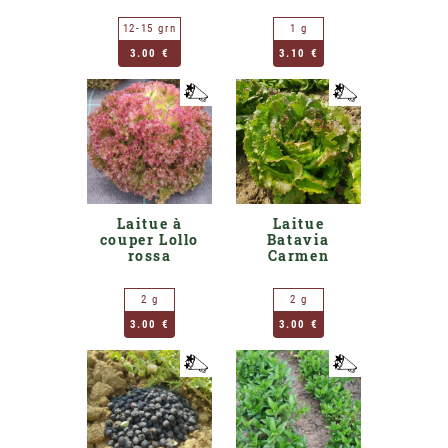
12-15 grn
1 g
3.00 €
3.10 €
Laitue à
Laitue
couper Lollo
Batavia
rossa
Carmen
2 g
2 g
3.00 €
3.00 €