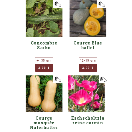
Concombre
Courge Blue
Saiko
ballet
+- 35 grn
12-15 grn
3.00 €
3.00 €
Courge
Eschscholtzia
musquée
reine carmin
Nuterbutter