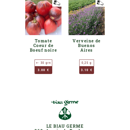
Tomate
Verveine de
Coeur de
Buenos
Boeuf noire
Aires
+- 30 grn
0,25 g
3.00 €
3.10 €
LE BIAU GERME