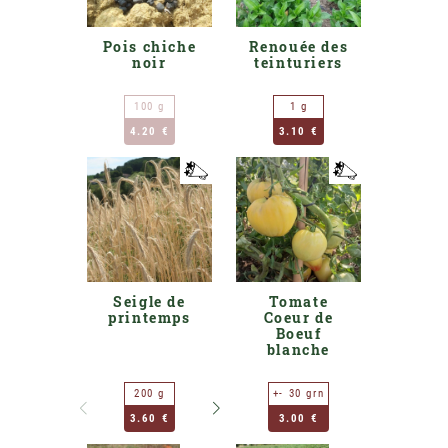
Pois chiche
Renouée des
noir
teinturiers
100 g
1 g
4.20 €
3.10 €
Seigle de
Tomate
printemps
Coeur de
Boeuf
blanche
200 g
+- 30 grn
400 g
80
3.60 €
5.70 €
3.00 €
9.1