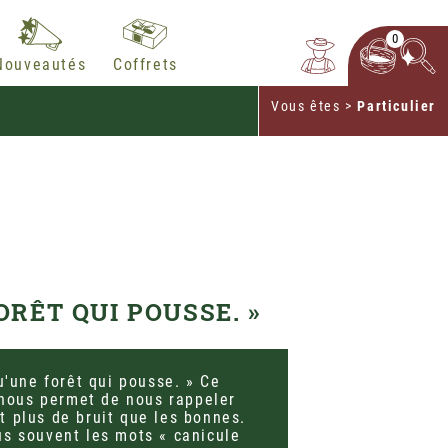
0
Nouveautés
Coffrets
Vous êtes
>
Particulier
ORÊT QUI POUSSE. »
u'une forêt qui pousse. » Ce
l nous permet de nous rappeler
t plus de bruit que les bonnes.
us souvent les mots « canicule