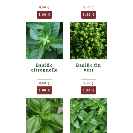
0,50 g
0,50 g
3.80 €
3.00 €
Basilic
Basilic fin
citronnelle
vert
0,50 g
0,50 g
3.00 €
3.00 €