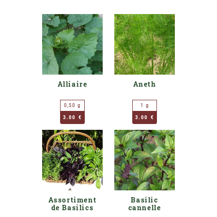
Alliaire
Aneth
0,50 g
1 g
3.00 €
3.00 €
Assortiment
Basilic
de Basilics
cannelle