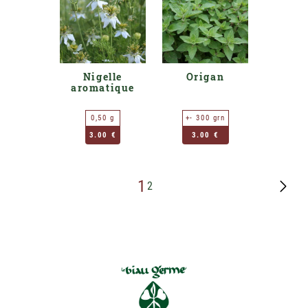
Nigelle
Origan
aromatique
0,50 g
+- 300 grn
3.00 €
3.00 €
1
2