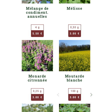
Mélange de
Mélisse
condiment.
annuelles
4 g
0,50 g
5.50 €
3.00 €
Monarde
Moutarde
citronnée
blanche
0,25 g
100 g
20
3.00 €
3.00 €
4.9