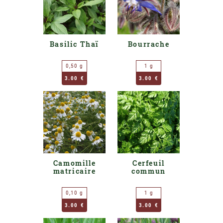
Basilic Thaï
Bourrache
0,50 g
1 g
3.00 €
3.00 €
Camomille
Cerfeuil
matricaire
commun
0,10 g
1 g
3.00 €
3.00 €