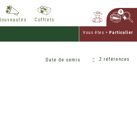
0
Nouveautés
Coffrets
Vous êtes
>
Particulier
2 références
Date de semis