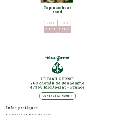
Topinambour
rond
200 g
400 g
5.80 €
9.30 €
LE BIAU GERME
260 chemin de Bonhomme
47360 Montpezat - France
CONTACTEZ-NOUS !
Infos pratiques