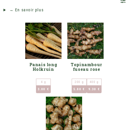
→ En savoir plus
Panais long
Topinambour
Holkruin
fuseau rose
4 g
200 g
400 g
3.00 €
5.80 €
9.30 €