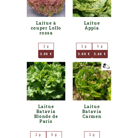
Laitue à
Laitue
couper Lollo
Appia
rossa
2 g
2 g
5 g
3.00 €
3.00 €
5.60 €
Laitue
Laitue
Batavia
Batavia
Blonde de
Carmen
Paris
2 g
5 g
2 g