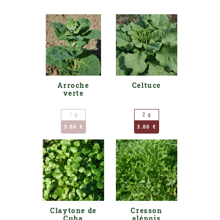
Arroche
Celtuce
verte
1 g
2 g
3.00 €
3.00 €
Claytone de
Cresson
Cuba
alénois