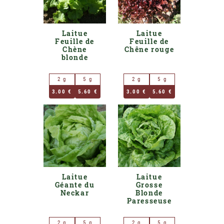
Laitue
Laitue
Feuille de
Feuille de
Chène
Chêne rouge
blonde
2 g
5 g
2 g
5 g
3.00 €
5.60 €
3.00 €
5.60 €
Laitue
Laitue
Géante du
Grosse
Neckar
Blonde
Paresseuse
2 g
5 g
2 g
5 g