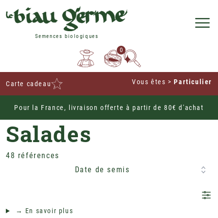
Semences biologiques
0
Vous êtes
>
Particulier
Carte cadeau
Pour la France, livraison offerte à partir de 80€ d'a
Home
Potagères
Légumes Feuille
Salades
48 références
Date de semis
→ En savoir plus