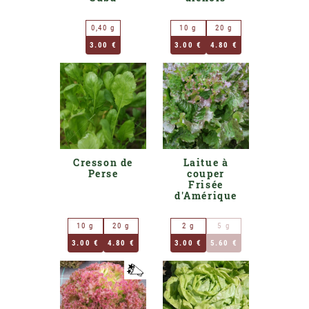
0,40 g
10 g
20 g
3.00 €
3.00 €
4.80 €
Cresson de
Laitue à
Perse
couper
Frisée
d'Amérique
10 g
20 g
2 g
5 g
3.00 €
4.80 €
3.00 €
5.60 €