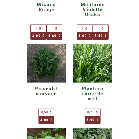
Mizuna
Moutarde
Rouge
Violette
Osaka
2 g
5 g
2 g
5 g
3.00 €
5.60 €
3.00 €
5.60 €
Pissenlit
Plantain
sauvage
corne de
cerf
0,50 g
0,25 g
3.00 €
3.00 €