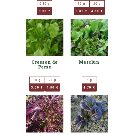
0,40 g
10 g
20 g
3.00 €
3.00 €
4.80 €
Cresson de
Mesclun
Perse
10 g
20 g
5 g
3.00 €
4.80 €
4.70 €