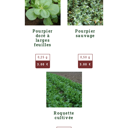
Pourpier
Pourpier
doré à
sauvage
larges
feuilles
0,25 g
0,50 g
3.00 €
3.00 €
Roquette
cultivée