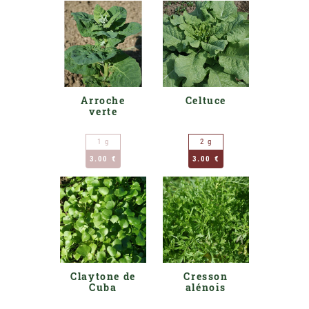
Arroche
Celtuce
verte
1 g
2 g
3.00 €
3.00 €
Claytone de
Cresson
Cuba
alénois